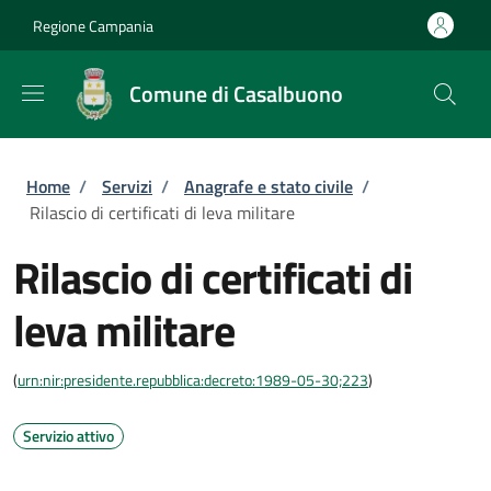
Salta al contenuto principale
Skip to footer content
Regione Campania
Comune di Casalbuono
Briciole di pane
Home
/
Servizi
/
Anagrafe e stato civile
/
Rilascio di certificati di leva militare
Rilascio di certificati di
leva militare
(
urn:nir:presidente.repubblica:decreto:1989-05-30;223
)
Servizio attivo