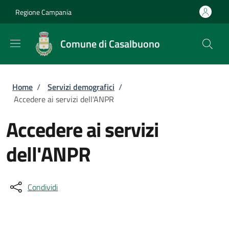
Salta al contenuto principale
Skip to footer content
Regione Campania
Comune di Casalbuono
Briciole di pane
Home
/
Servizi demografici
/
Accedere ai servizi dell'ANPR
Accedere ai servizi
dell'ANPR
Condividi