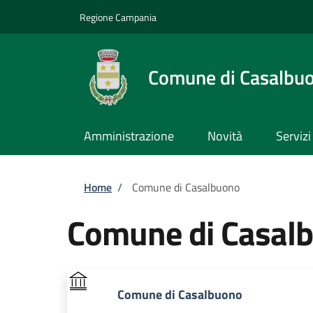
Salta al contenuto principale
Skip to footer content
Regione Campania
Comune di Casalbu
Amministrazione
Novità
Servizi
Briciole di pane
Home
/
Comune di Casalbuono
Comune di Casal
Comune di Casalbuono