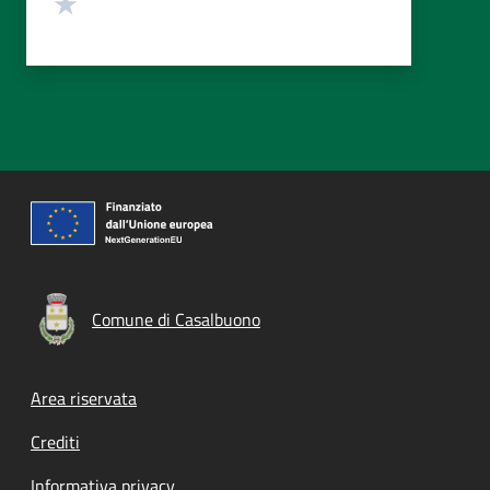
Valuta 1 stelle su 5
Comune di Casalbuono
Footer menu
Area riservata
Crediti
Informativa privacy