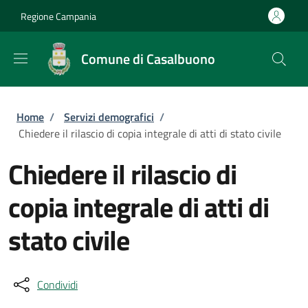
Salta al contenuto principale
Skip to footer content
Regione Campania
Comune di Casalbuono
Briciole di pane
Home
/
Servizi demografici
/
Chiedere il rilascio di copia integrale di atti di stato civile
Chiedere il rilascio di
copia integrale di atti di
stato civile
Condividi