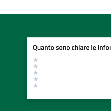
Quanto sono chiare le info
Valutazione
Valuta 5 stelle su 5
Valuta 4 stelle su 5
Valuta 3 stelle su 5
Valuta 2 stelle su 5
Valuta 1 stelle su 5