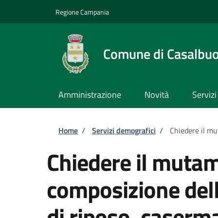
Salta al contenuto principale
Skip to footer content
Regione Campania
Comune di Casalbu
Amministrazione
Novità
Servizi
Briciole di pane
Home
/
Servizi demografici
/
Chiedere il mut
Chiedere il mutam
composizione dell
di riposo, caserma,