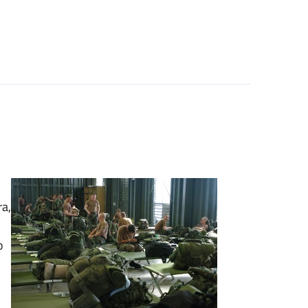
ra,
o