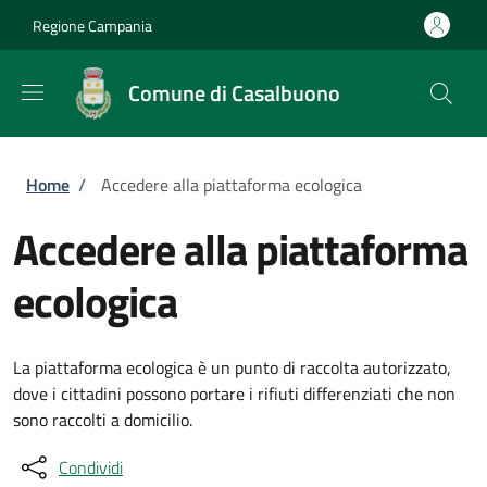
Salta al contenuto principale
Skip to footer content
Regione Campania
Comune di Casalbuono
Briciole di pane
Home
/
Accedere alla piattaforma ecologica
Accedere alla piattaforma
ecologica
La piattaforma ecologica è un punto di raccolta autorizzato,
dove i cittadini possono portare i rifiuti differenziati che non
sono raccolti a domicilio.
Condividi