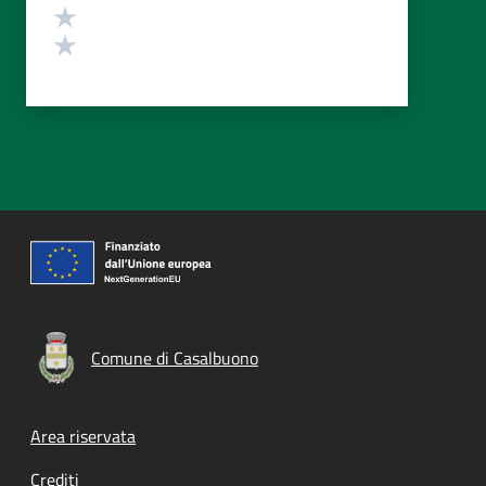
Valuta 2 stelle su 5
Valuta 1 stelle su 5
Comune di Casalbuono
Footer menu
Area riservata
Crediti