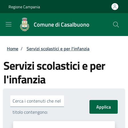
Salta al contenuto principale
Skip to footer content
Regione Campania
Comune di Casalbuono
Briciole di pane
Home
/
Servizi scolastici e per l'infanzia
Servizi scolastici e per
l'infanzia
Cerca i contenuti che nel
titolo contengono: