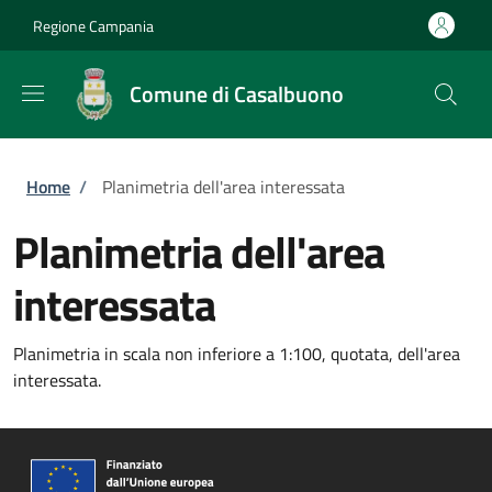
Salta al contenuto principale
Skip to footer content
Regione Campania
Comune di Casalbuono
Briciole di pane
Home
/
Planimetria dell'area interessata
Planimetria dell'area
interessata
Planimetria in scala non inferiore a 1:100, quotata, dell'area
interessata.