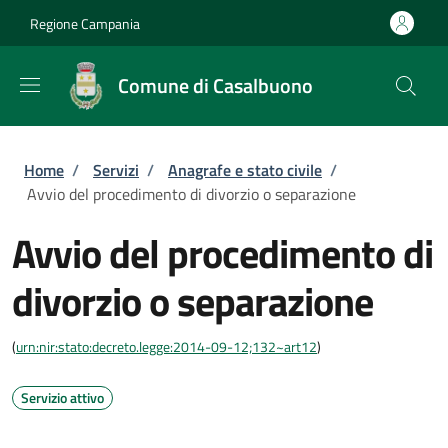
Salta al contenuto principale
Skip to footer content
Regione Campania
Comune di Casalbuono
Briciole di pane
Home
/
Servizi
/
Anagrafe e stato civile
/
Avvio del procedimento di divorzio o separazione
Avvio del procedimento di
divorzio o separazione
(
urn:nir:stato:decreto.legge:2014-09-12;132~art12
)
Servizio attivo