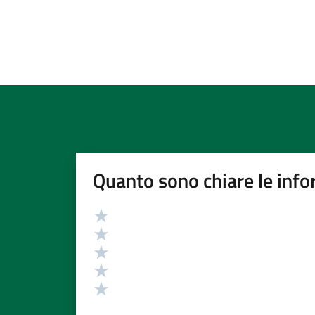
Quanto sono chiare le info
Valutazione
Valuta 5 stelle su 5
Valuta 4 stelle su 5
Valuta 3 stelle su 5
Valuta 2 stelle su 5
Valuta 1 stelle su 5