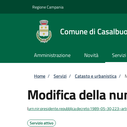
Salta al contenuto principale
Skip to footer content
Regione Campania
Comune di Casalbu
Amministrazione
Novità
Servizi
Briciole di pane
Home
/
Servizi
/
Catasto e urbanistica
/
M
Modifica della nu
(
urn:nir:presidente.repubblica:decreto:1989-05-30;223~ar
Servizio attivo