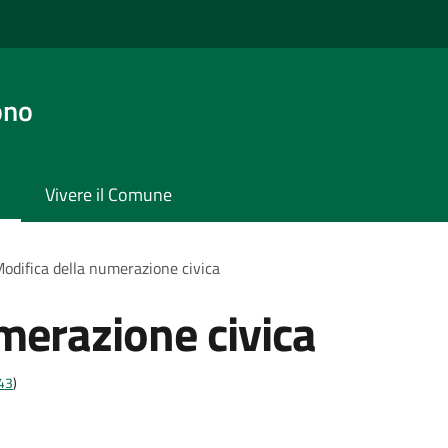
ono
Vivere il Comune
odifica della numerazione civica
merazione civica
t43
)