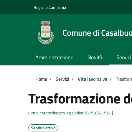
Salta al contenuto principale
Skip to footer content
Regione Campania
Comune di Casalbu
Amministrazione
Novità
Servizi
Briciole di pane
Home
/
Servizi
/
Vita lavorativa
/
Trasform
Trasformazione de
(
urn:nir:stato:decreto.legislativo:2015-06-15;81
)
Servizio attivo