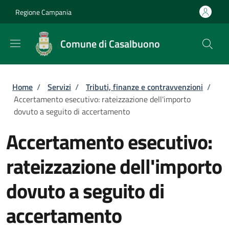
Salta al contenuto principale
Skip to footer content
Regione Campania
Comune di Casalbuono
Briciole di pane
Home
/
Servizi
/
Tributi, finanze e contravvenzioni
/
Accertamento esecutivo: rateizzazione dell'importo
dovuto a seguito di accertamento
Accertamento esecutivo:
rateizzazione dell'importo
dovuto a seguito di
accertamento