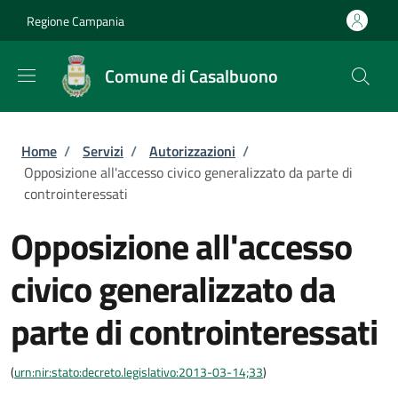
Salta al contenuto principale
Skip to footer content
Regione Campania
Comune di Casalbuono
Briciole di pane
Home
/
Servizi
/
Autorizzazioni
/
Opposizione all'accesso civico generalizzato da parte di
controinteressati
Opposizione all'accesso
civico generalizzato da
parte di controinteressati
(
urn:nir:stato:decreto.legislativo:2013-03-14;33
)