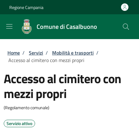
Salta al contenuto principale
Skip to footer content
Regione Campania
Comune di Casalbuono
Briciole di pane
Home
/
Servizi
/
Mobilità e trasporti
/
Accesso al cimitero con mezzi propri
Accesso al cimitero con
mezzi propri
(Regolamento comunale)
Servizio attivo