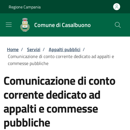
Salta al contenuto principale
Skip to footer content
Regione Campania
Comune di Casalbuono
Briciole di pane
Home
/
Servizi
/
Appalti pubblici
/
Comunicazione di conto corrente dedicato ad appalti e
commesse pubbliche
Comunicazione di conto
corrente dedicato ad
appalti e commesse
pubbliche