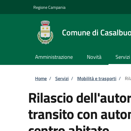
Salta al contenuto principale
Skip to footer content
Regione Campania
Comune di Casalbu
Amministrazione
Novità
Servizi
Briciole di pane
Home
/
Servizi
/
Mobilità e trasporti
/
Ril
Rilascio dell'autor
transito con auto
centro abitato