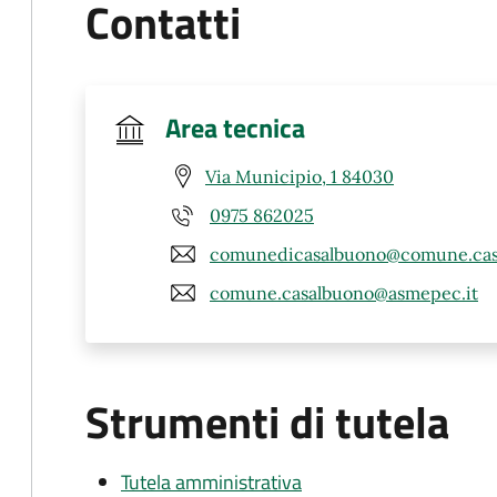
Contatti
Area tecnica
Via Municipio, 1 84030
0975 862025
comunedicasalbuono@comune.casa
comune.casalbuono@asmepec.it
Strumenti di tutela
Tutela amministrativa