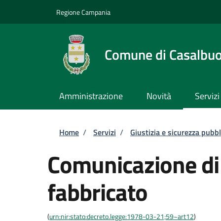
Salta al contenuto principale
Skip to footer content
Regione Campania
Comune di Casalbu
Amministrazione
Novità
Servizi
Briciole di pane
Home
/
Servizi
/
Giustizia e sicurezza pubbl
Comunicazione di 
fabbricato
(
urn:nir:stato:decreto.legge:1978-03-21;59~art12
)