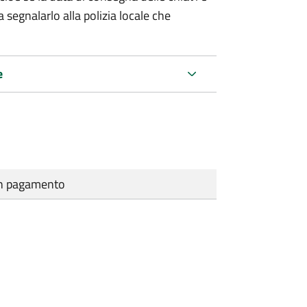
 segnalarlo alla polizia locale che
e
cun pagamento