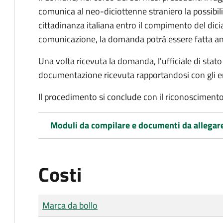
comunica al neo-diciottenne straniero la possibilit
cittadinanza italiana entro il compimento del di
comunicazione, la domanda potrà essere fatta an
Una volta ricevuta la domanda, l'ufficiale di stato c
documentazione ricevuta rapportandosi con gli en
Il procedimento si conclude con il riconoscimento 
Moduli da compilare e documenti da allegar
Costi
Tipo di pagamento
Importo
Marca da bollo