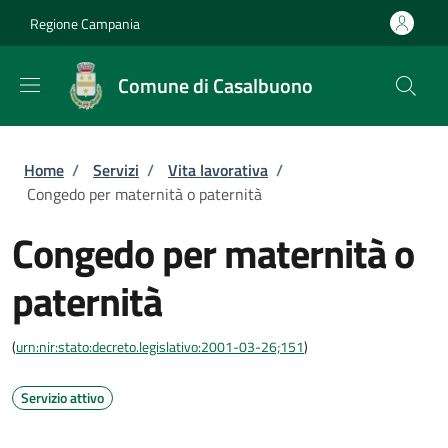
Salta al contenuto principale
Skip to footer content
Regione Campania
Comune di Casalbuono
Briciole di pane
Home
/
Servizi
/
Vita lavorativa
/
Congedo per maternità o paternità
Congedo per maternità o
paternità
(
urn:nir:stato:decreto.legislativo:2001-03-26;151
)
Servizio attivo