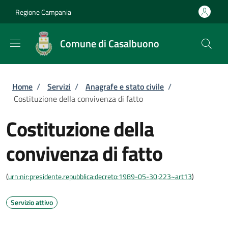
Salta al contenuto principale
Skip to footer content
Regione Campania
Comune di Casalbuono
Briciole di pane
Home
/
Servizi
/
Anagrafe e stato civile
/
Costituzione della convivenza di fatto
Costituzione della
convivenza di fatto
(
urn:nir:presidente.repubblica:decreto:1989-05-30;223~art13
)
Servizio attivo