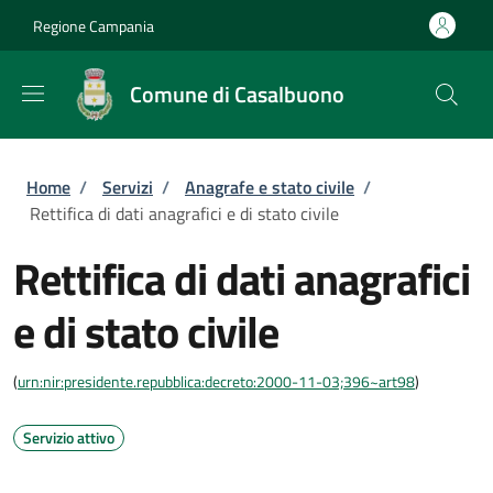
Salta al contenuto principale
Skip to footer content
Regione Campania
Comune di Casalbuono
Briciole di pane
Home
/
Servizi
/
Anagrafe e stato civile
/
Rettifica di dati anagrafici e di stato civile
Rettifica di dati anagrafici
e di stato civile
(
urn:nir:presidente.repubblica:decreto:2000-11-03;396~art98
)
Servizio attivo