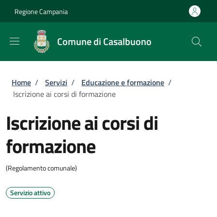
Salta al contenuto principale
Skip to footer content
Regione Campania
Comune di Casalbuono
Briciole di pane
Home
/
Servizi
/
Educazione e formazione
/
Iscrizione ai corsi di formazione
Iscrizione ai corsi di
formazione
(Regolamento comunale)
Servizio attivo