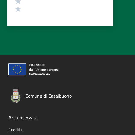
Valuta 2 stelle su 5
Valuta 1 stelle su 5
Comune di Casalbuono
Footer menu
Area riservata
Crediti