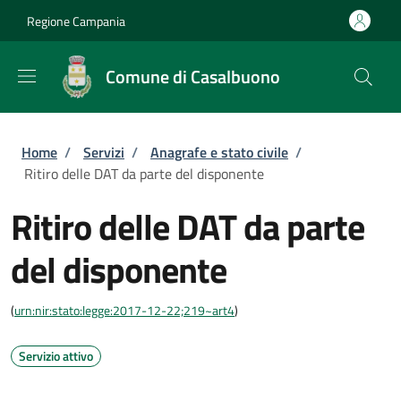
Salta al contenuto principale
Skip to footer content
Regione Campania
Comune di Casalbuono
Briciole di pane
Home
/
Servizi
/
Anagrafe e stato civile
/
Ritiro delle DAT da parte del disponente
Ritiro delle DAT da parte
del disponente
(
urn:nir:stato:legge:2017-12-22;219~art4
)
Servizio attivo