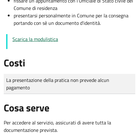
fissare un appuntamento con l'Ufficiale di Stato civile del
Comune di residenza
presentarsi personalmente in Comune per la consegna
portando con sè un documento d'identità.
Scarica la modulistica
Costi
Tipo di pagamento
Importo
La presentazione della pratica non prevede alcun
pagamento
Cosa serve
Per accedere al servizio, assicurati di avere tutta la
documentazione prevista.