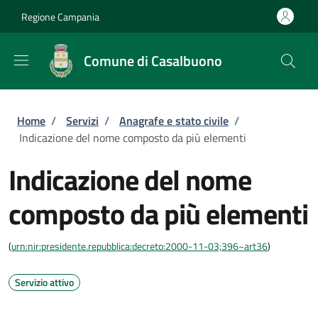
Salta al contenuto principale
Skip to footer content
Regione Campania
Comune di Casalbuono
Briciole di pane
Home
/
Servizi
/
Anagrafe e stato civile
/
Indicazione del nome composto da più elementi
Indicazione del nome
composto da più elementi
(
urn:nir:presidente.repubblica:decreto:2000-11-03;396~art36
)
Servizio attivo