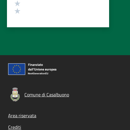
Valuta 2 stelle su 5
Valuta 1 stelle su 5
Comune di Casalbuono
Footer menu
Area riservata
Crediti