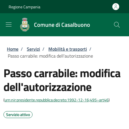
Salta al contenuto principale
Skip to footer content
Regione Campania
Comune di Casalbuono
Briciole di pane
Home
/
Servizi
/
Mobilità e trasporti
/
Passo carrabile: modifica dell'autorizzazione
Passo carrabile: modifica
dell'autorizzazione
(
urn:nir:presidente.repubblica:decreto:1992-12-16;495~art46
)
Servizio attivo