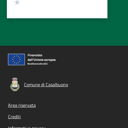
Valuta 1 stelle su 5
Comune di Casalbuono
Footer menu
Area riservata
Crediti
Informativa privacy