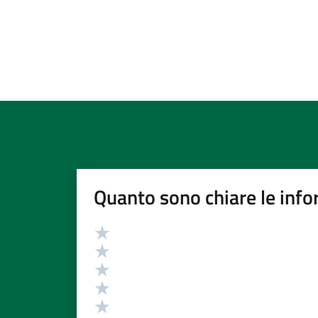
Quanto sono chiare le info
Valutazione
Valuta 5 stelle su 5
Valuta 4 stelle su 5
Valuta 3 stelle su 5
Valuta 2 stelle su 5
Valuta 1 stelle su 5