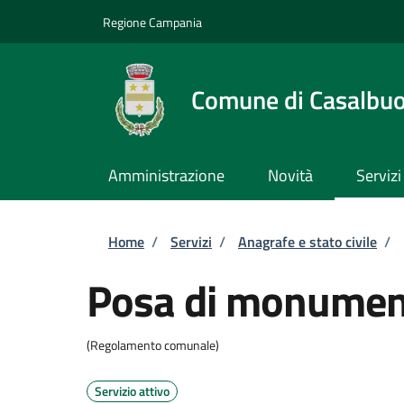
Salta al contenuto principale
Skip to footer content
Regione Campania
Comune di Casalbu
Amministrazione
Novità
Servizi
Briciole di pane
Home
/
Servizi
/
Anagrafe e stato civile
/
Posa di monument
(Regolamento comunale)
Servizio attivo