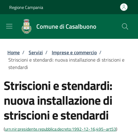
Salta al contenuto principale
Skip to footer content
Regione Campania
Comune di Casalbuono
Briciole di pane
Home
/
Servizi
/
Imprese e commercio
/
Striscioni e stendardi: nuova installazione di striscioni e
stendardi
Striscioni e stendardi:
nuova installazione di
striscioni e stendardi
(
urn:nir:presidente.repubblica:decreto:1992-12-16;495~art53
)