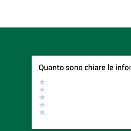
Quanto sono chiare le info
Valutazione
Valuta 5 stelle su 5
Valuta 4 stelle su 5
Valuta 3 stelle su 5
Valuta 2 stelle su 5
Valuta 1 stelle su 5