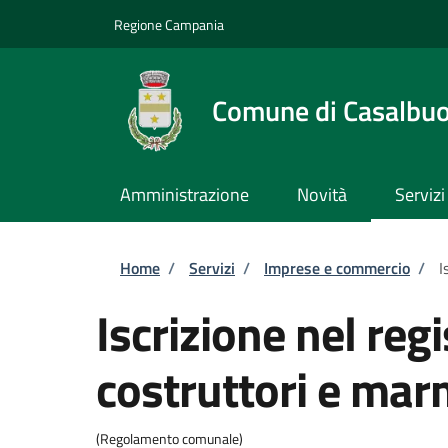
Salta al contenuto principale
Skip to footer content
Regione Campania
Comune di Casalbu
Amministrazione
Novità
Servizi
Briciole di pane
Home
/
Servizi
/
Imprese e commercio
/
I
Iscrizione nel reg
costruttori e mar
(Regolamento comunale)