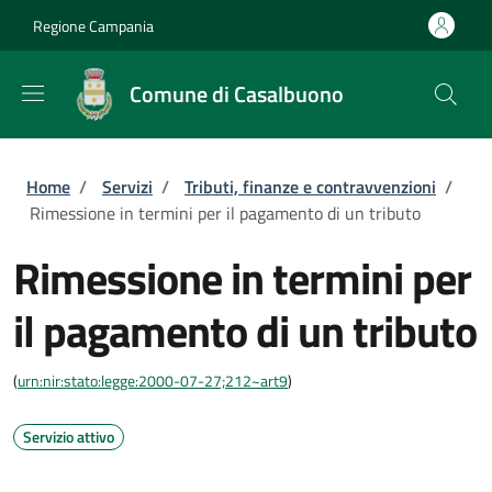
Salta al contenuto principale
Skip to footer content
Regione Campania
Comune di Casalbuono
Briciole di pane
Home
/
Servizi
/
Tributi, finanze e contravvenzioni
/
Rimessione in termini per il pagamento di un tributo
Rimessione in termini per
il pagamento di un tributo
(
urn:nir:stato:legge:2000-07-27;212~art9
)
Servizio attivo