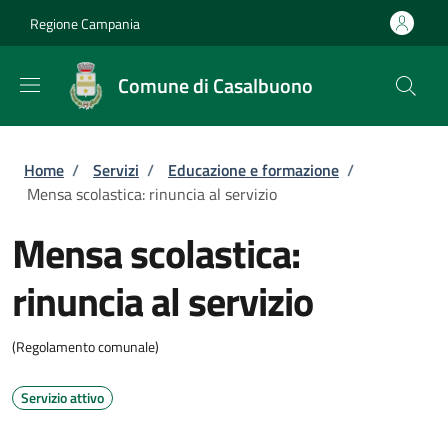
Salta al contenuto principale
Skip to footer content
Regione Campania
Comune di Casalbuono
Briciole di pane
Home
/
Servizi
/
Educazione e formazione
/
Mensa scolastica: rinuncia al servizio
Mensa scolastica:
rinuncia al servizio
(Regolamento comunale)
Servizio attivo