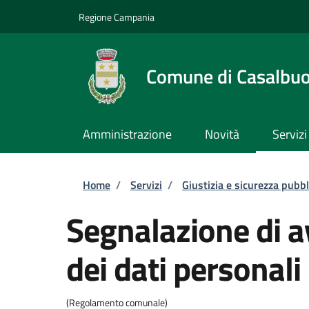
Salta al contenuto principale
Skip to footer content
Regione Campania
Comune di Casalbu
Amministrazione
Novità
Servizi
Briciole di pane
Home
/
Servizi
/
Giustizia e sicurezza pubbl
Segnalazione di a
dei dati personali
(Regolamento comunale)