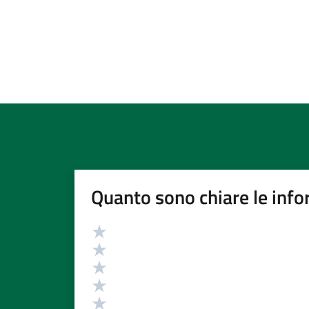
Quanto sono chiare le info
Valutazione
Valuta 5 stelle su 5
Valuta 4 stelle su 5
Valuta 3 stelle su 5
Valuta 2 stelle su 5
Valuta 1 stelle su 5