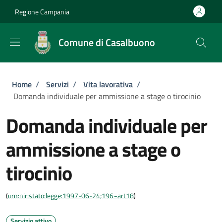
Salta al contenuto principale
Skip to footer content
Regione Campania
Comune di Casalbuono
Briciole di pane
Home
/
Servizi
/
Vita lavorativa
/
Domanda individuale per ammissione a stage o tirocinio
Domanda individuale per
ammissione a stage o
tirocinio
(
urn:nir:stato:legge:1997-06-24;196~art18
)
Servizio attivo