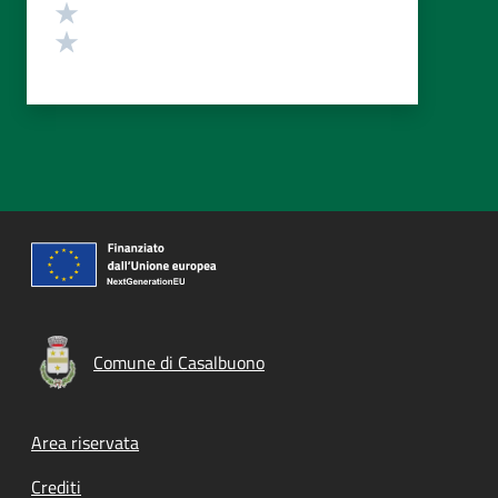
Valuta 2 stelle su 5
Valuta 1 stelle su 5
Comune di Casalbuono
Footer menu
Area riservata
Crediti