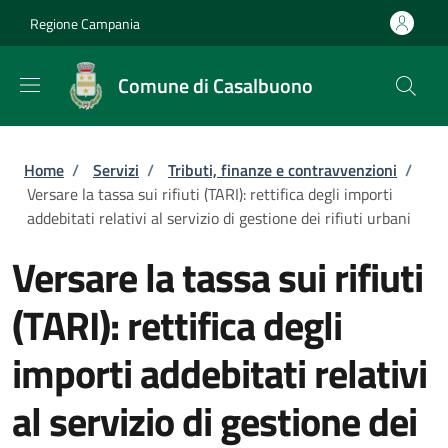
Salta al contenuto principale
Skip to footer content
Regione Campania
Comune di Casalbuono
Briciole di pane
Home
/
Servizi
/
Tributi, finanze e contravvenzioni
/
Versare la tassa sui rifiuti (TARI): rettifica degli importi
addebitati relativi al servizio di gestione dei rifiuti urbani
Versare la tassa sui rifiuti
(TARI): rettifica degli
importi addebitati relativi
al servizio di gestione dei