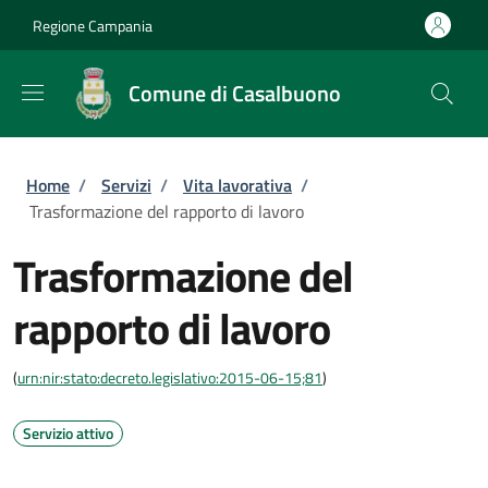
Salta al contenuto principale
Skip to footer content
Regione Campania
Comune di Casalbuono
Briciole di pane
Home
/
Servizi
/
Vita lavorativa
/
Trasformazione del rapporto di lavoro
Trasformazione del
rapporto di lavoro
(
urn:nir:stato:decreto.legislativo:2015-06-15;81
)
Servizio attivo