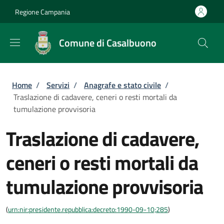
Salta al contenuto principale
Skip to footer content
Regione Campania
Comune di Casalbuono
Briciole di pane
Home
/
Servizi
/
Anagrafe e stato civile
/
Traslazione di cadavere, ceneri o resti mortali da
tumulazione provvisoria
Traslazione di cadavere,
ceneri o resti mortali da
tumulazione provvisoria
(
urn:nir:presidente.repubblica:decreto:1990-09-10;285
)