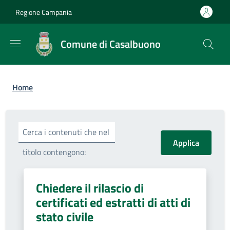
Salta al contenuto principale
Skip to footer content
Regione Campania
Comune di Casalbuono
Briciole di pane
Home
Cerca i contenuti che nel
titolo contengono:
Chiedere il rilascio di
certificati ed estratti di atti di
stato civile